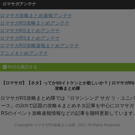
ロマサガアンテナ
ゴ
リ
ロマサガ攻略まとめ速報アンテナ
ー
ロマサガRS攻略まとめアンテナ
ロマサガRSまとめアンテナ
ロマサガRSまとめアンテナ
ロマサガRS攻略速報まとめアンテナ
アニメまとめアンテナ
RSSを購読する
【ロマサガ】【ネタ】ってかSSイトケンとか欲しいか？ | ロマサガRS
攻略まとめ隊
ロマサガRS攻略まとめ隊では『ロマンシング サガ リ・ユニバ
ース』の2chで話題の攻略＆まとめネタ記事を中心にロマサガ
RSのイベント攻略速報情報などの記事を随時更新しています.
Copyright© ロマサガRS攻略まとめ隊 , 2021 All Rights Reserved.