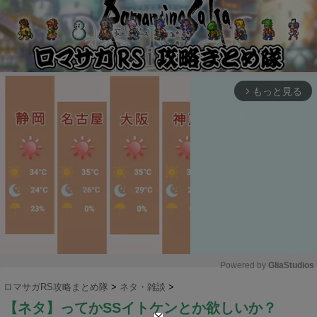
もっと見る
arrow_forward_ios
Powered by 
GliaStudios
ロマサガRS攻略まとめ隊
>
ネタ・雑談
>
M
【ネタ】ってかSSイトケンとか欲しいか？
u