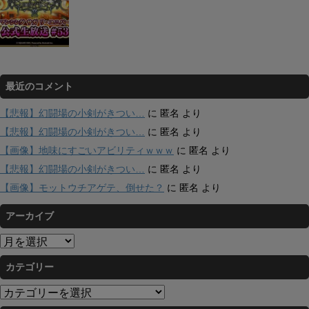
最近のコメント
【悲報】幻闘場の小剣がきつい…
に
匿名
より
【悲報】幻闘場の小剣がきつい…
に
匿名
より
【画像】地味にすごいアビリティｗｗｗ
に
匿名
より
【悲報】幻闘場の小剣がきつい…
に
匿名
より
【画像】モットウチアゲテ、倒せた？
に
匿名
より
アーカイブ
ア
ー
カテゴリー
カ
イ
カ
ブ
テ