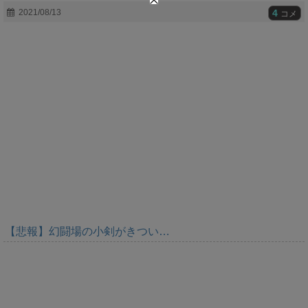
t
4
2021/08/13
コメ
e
【悲報】幻闘場の小剣がきつい…