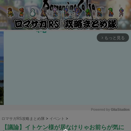
もっと見る
arrow_forward_ios
Powered by 
GliaStudios
ロマサガRS攻略まとめ隊
>
イベント
>
M
【議論】イトケン様が居なけりゃお前らが気に
u