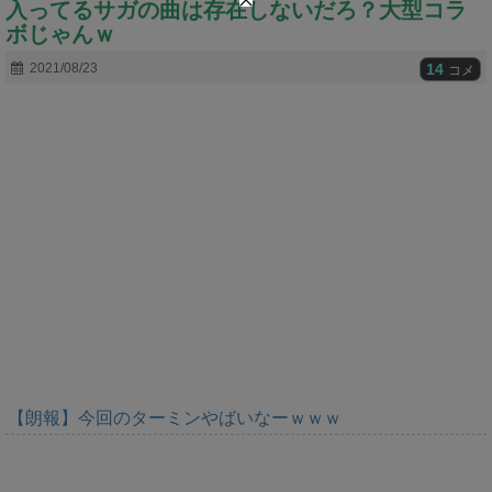
入ってるサガの曲は存在しないだろ？大型コラ
t
e
ボじゃんｗ
14
2021/08/23
コメ
【朗報】今回のターミンやばいなーｗｗｗ