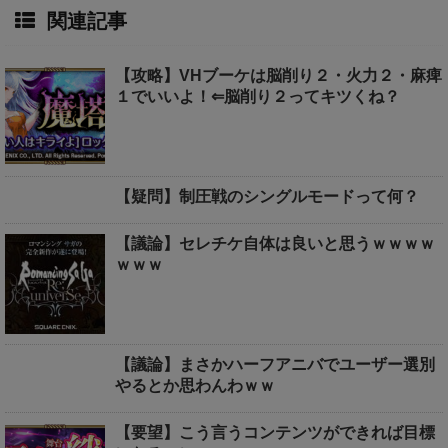
関連記事
【攻略】VHブーケは脳削り２・火力２・麻痺
１でいいよ！⇐脳削り２ってキツくね？
【疑問】制圧戦のシングルモードって何？
【議論】セレチケ自体は良いと思うｗｗｗｗ
ｗｗｗ
【議論】まさかハーフアニバでユーザー選別
やるとか思わんわｗｗ
【要望】こう言うコンテンツができれば目標