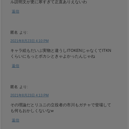
ル説明文が更に寒すぎて正直ありえないわ
返信
匿名
より:
2021年8月23日 4:10 PM
キャラ絵もだいぶ実物と違うしITOKENじゃなくてITKN
くらいにもっとボカシときゃよかったんじゃね
返信
匿名
より:
2021年8月23日 4:13 PM
その理論だとリユニの立役者の市川もガチャで登場して
も何もおかしくないなw
返信