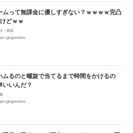
ームって無課金に優しすぎない？ｗｗｗｗ完凸
だけどｗｗ
タ・雑談
/read.cgi/gamesm …
ハムるのと螺旋で当てるまで時間をかけるの
率いいんだ？
略
/read.cgi/gamesm …