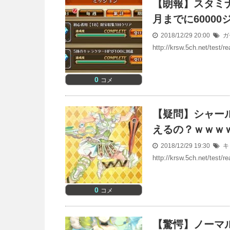
【朗報】スタミナ
月までに6000
2018/12/29 20:00
ガ
http://krsw.5ch.net/test
0
コメ
【疑問】シャー
えるの？ｗｗｗ
2018/12/29 19:30
キ
http://krsw.5ch.net/test
0
コメ
【驚愕】ノーマ