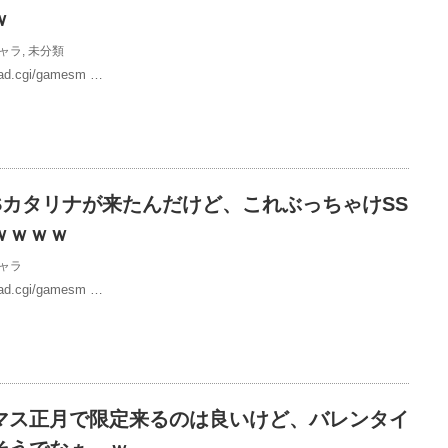
ｗ
ャラ
,
未分類
/read.cgi/gamesm …
Sカタリナが来たんだけど、これぶっちゃけSS
ｗｗｗｗ
ャラ
/read.cgi/gamesm …
マス正月で限定来るのは良いけど、バレンタイ