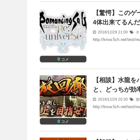
【驚愕】このゲ
4体出来てるん
2018/12/29 21:00
ネ
http://krsw.5ch.net/test
0
コメ
【相談】水龍を
と、どっちが効
2018/12/29 20:30
攻
http://krsw.5ch.net/test
0
コメ