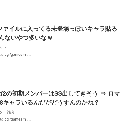
ファイルに入ってる未登場っぽいキャラ貼る
かんないやつ多いなｗ
ャラ
/read.cgi/gamesm …
2の初期メンバーはSS出してきそう ⇒ ロマ
*8キャラいるんだがどうすんのかね？
タ・雑談
/read.cgi/gamesm …