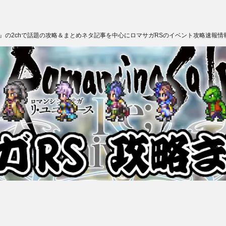
ス』の2chで話題の攻略＆まとめネタ記事を中心にロマサガRSのイベント攻略速報情