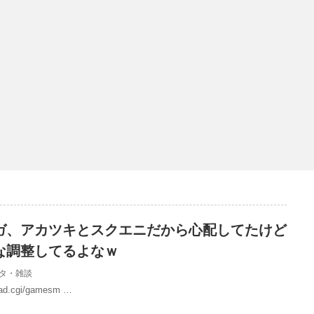
ガ、アカツキとスクエニだから心配してたけど
な調整してるよなｗ
タ・雑談
/read.cgi/gamesm …