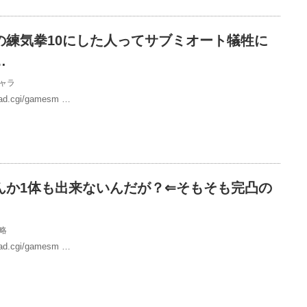
の練気拳10にした人ってサブミオート犠牲に
…
ャラ
/read.cgi/gamesm …
んか1体も出来ないんだが？⇐そもそも完凸の
略
/read.cgi/gamesm …