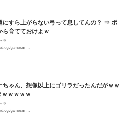
題にすら上がらない弓って息してんの？ ⇒ ポ
から育てておけよｗ
ャラ
/read.cgi/gamesm …
ナちゃん、想像以上にゴリラだったんだがｗｗ
タｗｗｗｗｗ
ャラ
/read.cgi/gamesm …