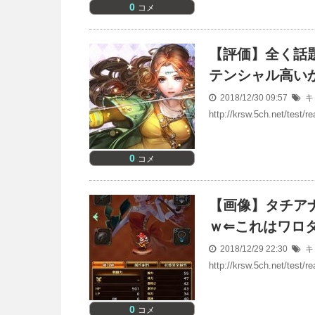
0
コメ
【評価】全く話
テンシャル高い
2018/12/30 09:57
キ
http://krsw.5ch.net/test
0
コメ
【画像】タチア
ｗ⇐これはワロ
2018/12/29 22:30
キ
http://krsw.5ch.net/test
0
コメ