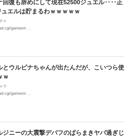
回復も辞めにして現在52500ジュエル‥‥正
0ジュエルは貯まるわｗｗｗｗｗ
チャ
/read.cgi/gamesm …
ルとウルピナちゃんが出たんだが、こいつら使
ｗｗ
ャラ
/read.cgi/gamesm …
ルジニーの大震撃デバフのばらまきヤバ過ぎじ