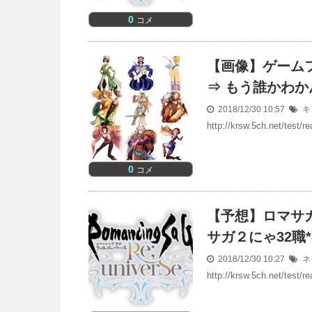
0
コメ
【画像】ゲーム
⇒ もう誰かわ
2018/12/30 10:57
キ
http://krsw.5ch.net/test
0
コメ
【予想】ロマサガ
サガ２にゃ32職
2018/12/30 10:27
ネ
http://krsw.5ch.net/test