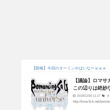
【朗報】今回のターミンやばいなーｗｗｗ
【議論】ロマサ
この辺りは絶妙
2018/12/30 11:27
ネ
http://krsw.5ch.net/test