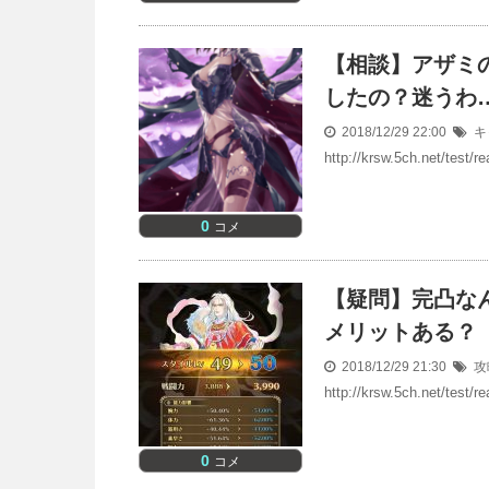
【相談】アザミ
したの？迷うわ
2018/12/29 22:00
キ
http://krsw.5ch.net/test
0
コメ
【疑問】完凸な
メリットある？
2018/12/29 21:30
攻
http://krsw.5ch.net/test
0
コメ