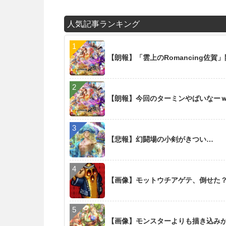
人気記事ランキング
【朗報】「雲上のRomancing佐賀
【朗報】今回のターミンやばいなー
【悲報】幻闘場の小剣がきつい…
【画像】モットウチアゲテ、倒せた
【画像】モンスターよりも描き込み