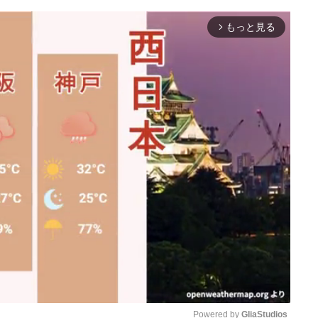
もっと見る
arrow_forward_ios
Powered by 
GliaStudios