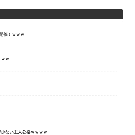
M
u
t
」開催！ｗｗｗ
e
ｗｗｗ
？
が少ない主人公格ｗｗｗｗ