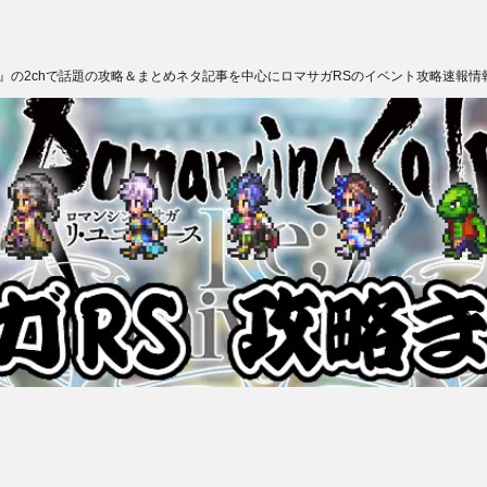
ス』の2chで話題の攻略＆まとめネタ記事を中心にロマサガRSのイベント攻略速報情