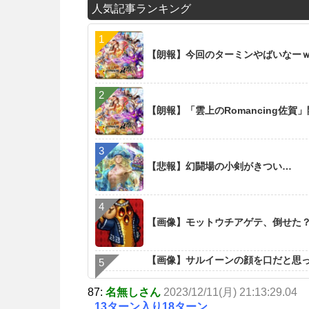
人気記事ランキング
【朗報】今回のターミンやばいなー
【朗報】「雲上のRomancing佐賀
【悲報】幻闘場の小剣がきつい…
【画像】モットウチアゲテ、倒せた
【画像】サルイーンの顔を口だと思
87:
名無しさん
2023/12/11(月) 21:13:29.04
13ターン入り18ターン