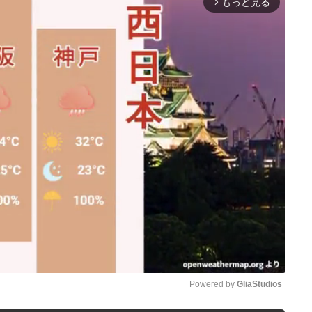
もっと見る
arrow_forward_ios
Powered by 
GliaStudios