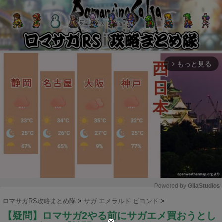
もっと見る
arrow_forward_ios
Powered by 
GliaStudios
ロマサガRS攻略まとめ隊
>
サガ エメラルド ビヨンド
>
M
【疑問】ロマサガ2やる前にサガエメ買おうとし
u