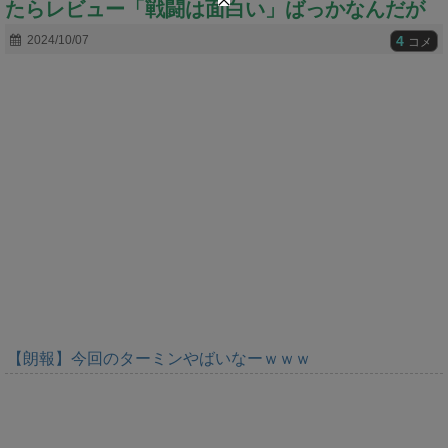
たらレビュー「戦闘は面白い」ばっかなんだが
t
e
4
2024/10/07
コメ
【朗報】今回のターミンやばいなーｗｗｗ