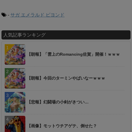
-
サガ エメラルド ビヨンド
人気記事ランキング
【朗報】「雲上のRomancing佐賀」開催！ｗｗｗ
【朗報】今回のターミンやばいなーｗｗｗ
【悲報】幻闘場の小剣がきつい…
【画像】モットウチアゲテ、倒せた？