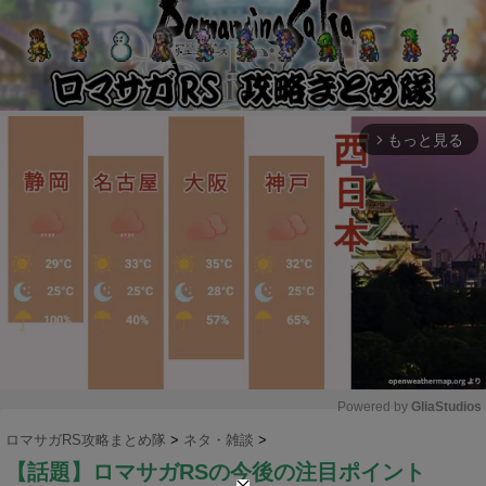
もっと見る
arrow_forward_ios
Powered by 
GliaStudios
ロマサガRS攻略まとめ隊
>
ネタ・雑談
>
M
【話題】ロマサガRSの今後の注目ポイント
u