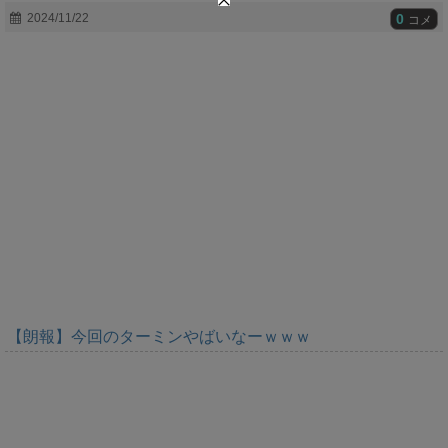
t
0
2024/11/22
コメ
e
【朗報】今回のターミンやばいなーｗｗｗ