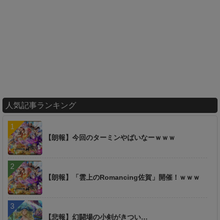
人気記事ランキング
【朗報】今回のターミンやばいなーｗｗｗ
【朗報】「雲上のRomancing佐賀」開催！ｗｗｗ
【悲報】幻闘場の小剣がきつい…