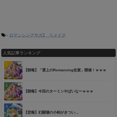
-
ロマンシングサガ2 リメイク
人気記事ランキング
【朗報】「雲上のRomancing佐賀」開催！ｗｗｗ
【朗報】今回のターミンやばいなーｗｗｗ
【悲報】幻闘場の小剣がきつい…