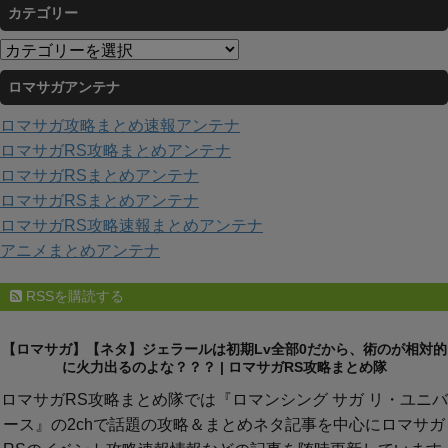
カテゴリー
カ
イ
カ
ブ
テ
ロマサガアンテナ
ゴ
リ
ロマサガ攻略まとめ速報アンテナ
ー
ロマサガRS攻略まとめアンテナ
ロマサガRSまとめアンテナ
ロマサガRSまとめアンテナ
ロマサガRS攻略速報まとめアンテナ
アニメまとめアンテナ
RSSを購読する
【ロマサガ】【ネタ】ジェラールは初期Lv全部0だから、術のが相対的
に火力出るのよな？？？ | ロマサガRS攻略まとめ隊
ロマサガRS攻略まとめ隊では『ロマンシング サガ リ・ユニバ
ース』の2chで話題の攻略＆まとめネタ記事を中心にロマサガ