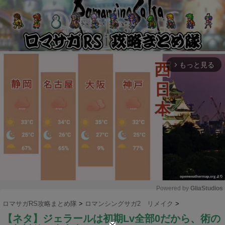
もっと見る
arrow_forward_ios
Powered by 
GliaStudios
ロマサガRS攻略まとめ隊
>
ロマンシングサガ2 リメイク
>
M
【ネタ】ジェラールは初期Lv全部0だから、術の
u