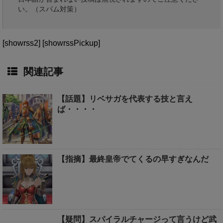
い。（スパム対策）
[showrss2] [showrssPickup]
関連記事
【話題】リベサガを代表する技と言え
ば・・・・
【指摘】最終皇帝でてくるの早すぎなんだ
【疑問】スパイラルチャージって言うけど武