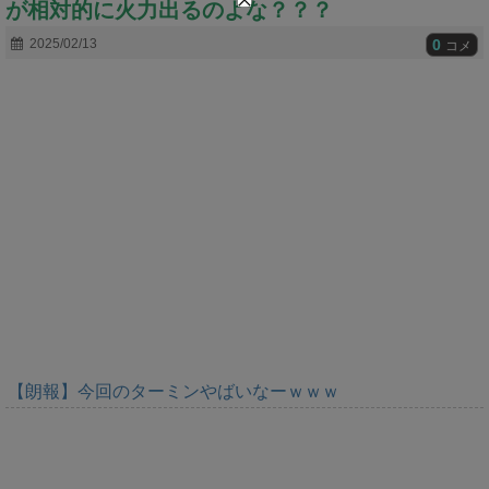
が相対的に火力出るのよな？？？
t
e
0
2025/02/13
コメ
【朗報】今回のターミンやばいなーｗｗｗ