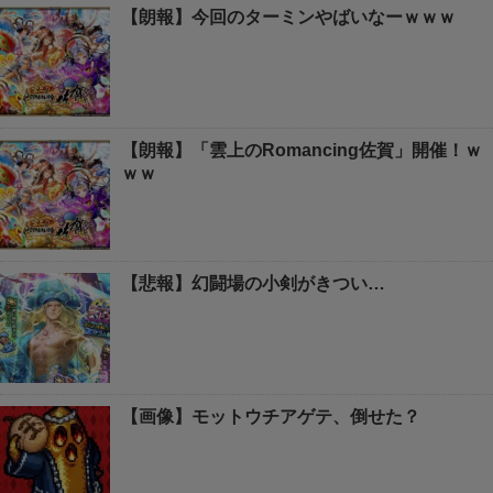
【朗報】今回のターミンやばいなーｗｗｗ
【朗報】「雲上のRomancing佐賀」開催！ｗ
ｗｗ
【悲報】幻闘場の小剣がきつい…
【画像】モットウチアゲテ、倒せた？