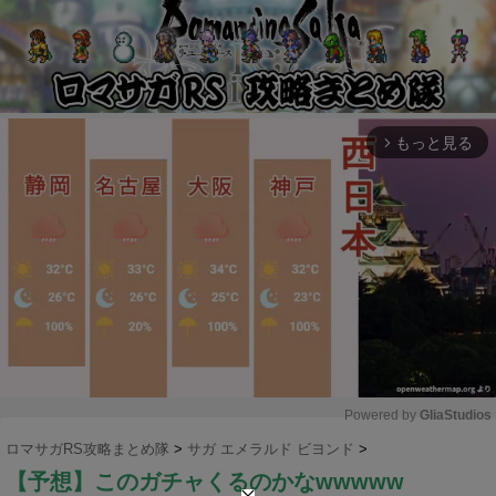
もっと見る
arrow_forward_ios
Powered by 
GliaStudios
ロマサガRS攻略まとめ隊
>
サガ エメラルド ビヨンド
>
M
【予想】このガチャくるのかなwwwww
u