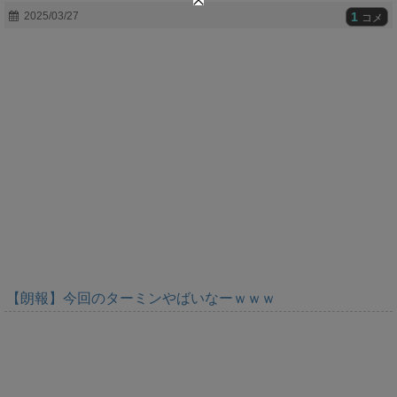
t
1
2025/03/27
コメ
e
【朗報】今回のターミンやばいなーｗｗｗ