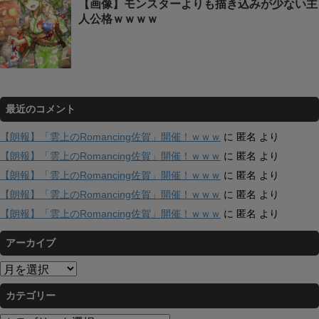
【画像】モンスターよりも描き込みが少ない主
人公格ｗｗｗｗ
最近のコメント
【朗報】「雲上のRomancing佐賀」開催！ｗｗｗ
に
匿名
より
【朗報】「雲上のRomancing佐賀」開催！ｗｗｗ
に
匿名
より
【朗報】「雲上のRomancing佐賀」開催！ｗｗｗ
に
匿名
より
【朗報】「雲上のRomancing佐賀」開催！ｗｗｗ
に
匿名
より
【朗報】「雲上のRomancing佐賀」開催！ｗｗｗ
に
匿名
より
アーカイブ
ア
ー
カテゴリー
カ
イ