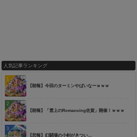
人気記事ランキング
【朗報】今回のターミンやばいなーｗｗｗ
【朗報】「雲上のRomancing佐賀」開催！ｗｗｗ
【悲報】幻闘場の小剣がきつい…