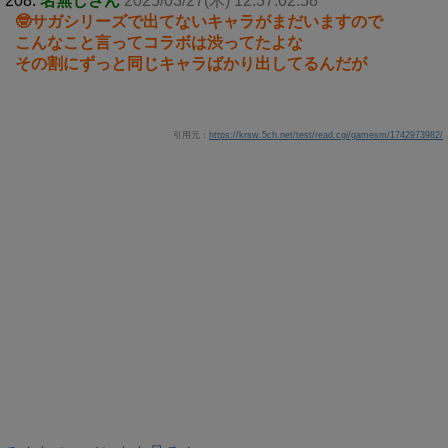
208:
名無しさん
2025/03/27(木) 12:37:02.58
🤓サガシリーズで出てないキャラがまだいますので
こんなこと言ってコラボは渋ってたよな
その割にずっと同じキャラばかり出してるんだが
引用元：
https://krsw.5ch.net/test/read.cgi/gamesm/1742973982/