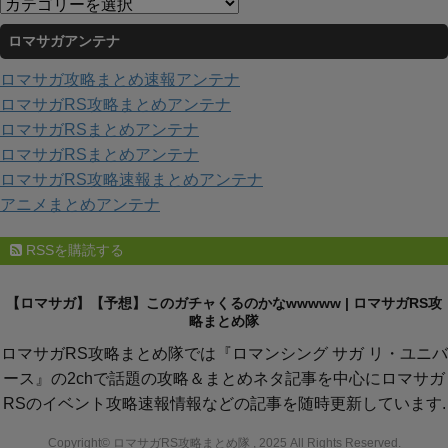
カ
ブ
テ
ロマサガアンテナ
ゴ
リ
ロマサガ攻略まとめ速報アンテナ
ー
ロマサガRS攻略まとめアンテナ
ロマサガRSまとめアンテナ
ロマサガRSまとめアンテナ
ロマサガRS攻略速報まとめアンテナ
アニメまとめアンテナ
RSSを購読する
【ロマサガ】【予想】このガチャくるのかなwwwww | ロマサガRS攻
略まとめ隊
ロマサガRS攻略まとめ隊では『ロマンシング サガ リ・ユニバ
ース』の2chで話題の攻略＆まとめネタ記事を中心にロマサガ
RSのイベント攻略速報情報などの記事を随時更新しています.
Copyright© ロマサガRS攻略まとめ隊 , 2025 All Rights Reserved.