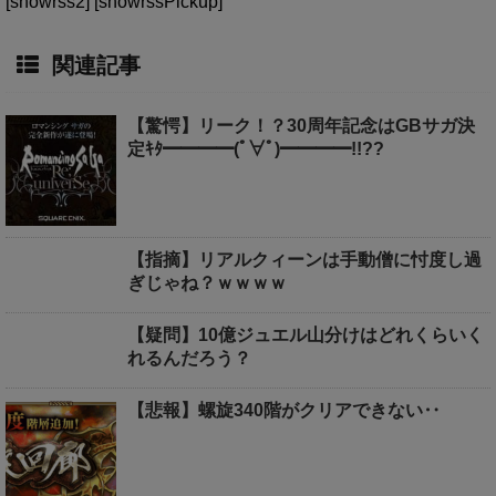
[showrss2] [showrssPickup]
関連記事
【驚愕】リーク！？30周年記念はGBサガ決
定ｷﾀ━━━━(ﾟ∀ﾟ)━━━━!!??
【指摘】リアルクィーンは手動僧に忖度し過
ぎじゃね？ｗｗｗｗ
【疑問】10億ジュエル山分けはどれくらいく
れるんだろう？
【悲報】螺旋340階がクリアできない‥