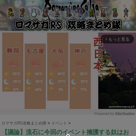
もっと見る
arrow_forward_ios
Powered by 
GliaStudios
ロマサガRS攻略まとめ隊
>
イベント
>
M
【議論】流石に今回のイベント擁護する奴はお
u