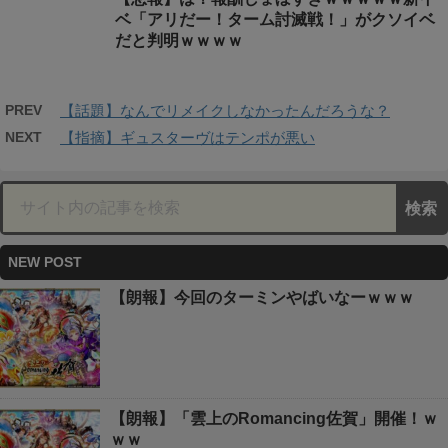
ベ「アリだー！ターム討滅戦！」がクソイベ
だと判明ｗｗｗｗ
PREV
【話題】なんでリメイクしなかったんだろうな？
NEXT
【指摘】ギュスターヴはテンポが悪い
NEW POST
【朗報】今回のターミンやばいなーｗｗｗ
【朗報】「雲上のRomancing佐賀」開催！ｗ
ｗｗ