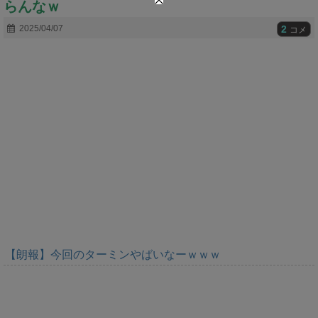
らんなｗ
t
e
2
2025/04/07
コメ
【朗報】今回のターミンやばいなーｗｗｗ