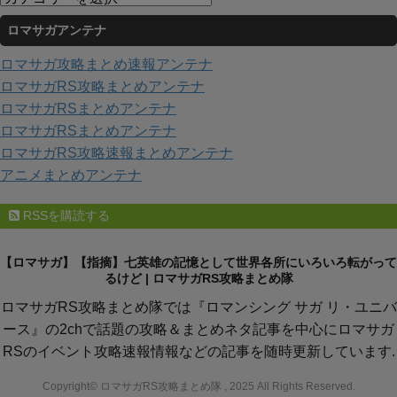
ブ
テ
ロマサガアンテナ
ゴ
リ
ロマサガ攻略まとめ速報アンテナ
ー
ロマサガRS攻略まとめアンテナ
ロマサガRSまとめアンテナ
ロマサガRSまとめアンテナ
ロマサガRS攻略速報まとめアンテナ
アニメまとめアンテナ
RSSを購読する
【ロマサガ】【指摘】七英雄の記憶として世界各所にいろいろ転がって
るけど | ロマサガRS攻略まとめ隊
ロマサガRS攻略まとめ隊では『ロマンシング サガ リ・ユニバ
ース』の2chで話題の攻略＆まとめネタ記事を中心にロマサガ
RSのイベント攻略速報情報などの記事を随時更新しています.
Copyright© ロマサガRS攻略まとめ隊 , 2025 All Rights Reserved.