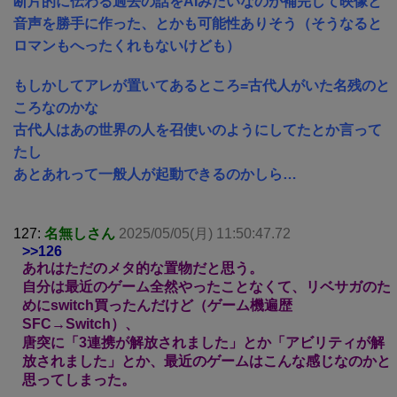
断片的に伝わる過去の話をAIみたいなのが補完して映像と
音声を勝手に作った、とかも可能性ありそう（そうなると
ロマンもへったくれもないけども）
もしかしてアレが置いてあるところ=古代人がいた名残のと
ころなのかな
古代人はあの世界の人を召使いのようにしてたとか言って
たし
あとあれって一般人が起動できるのかしら…
127:
名無しさん
2025/05/05(月) 11:50:47.72
>>126
あれはただのメタ的な置物だと思う。
自分は最近のゲーム全然やったことなくて、リベサガのた
めにswitch買ったんだけど（ゲーム機遍歴
SFC→Switch）、
唐突に「3連携が解放されました」とか「アビリティが解
放されました」とか、最近のゲームはこんな感じなのかと
思ってしまった。