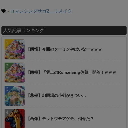
-
ロマンシングサガ2 リメイク
人気記事ランキング
【朗報】今回のターミンやばいなーｗｗｗ
【朗報】「雲上のRomancing佐賀」開催！ｗｗｗ
【悲報】幻闘場の小剣がきつい…
【画像】モットウチアゲテ、倒せた？