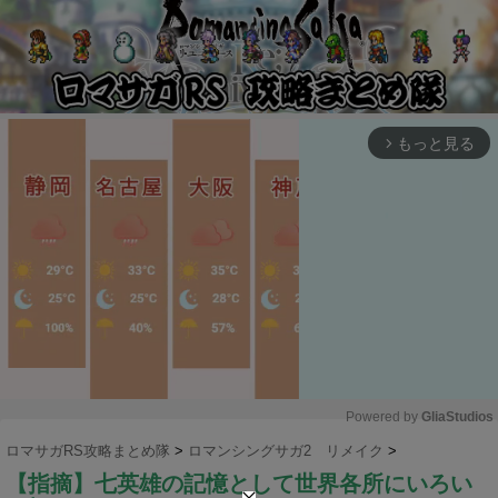
もっと見る
arrow_forward_ios
Powered by 
GliaStudios
ロマサガRS攻略まとめ隊
>
ロマンシングサガ2 リメイク
>
M
【指摘】七英雄の記憶として世界各所にいろい
u