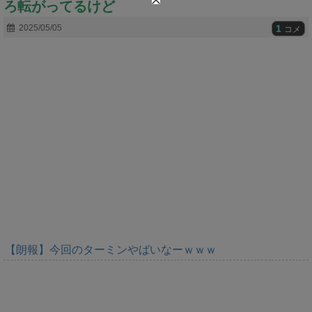
ろ転がってるけど
t
e
1
2025/05/05
コメ
【朗報】今回のターミンやばいなーｗｗｗ