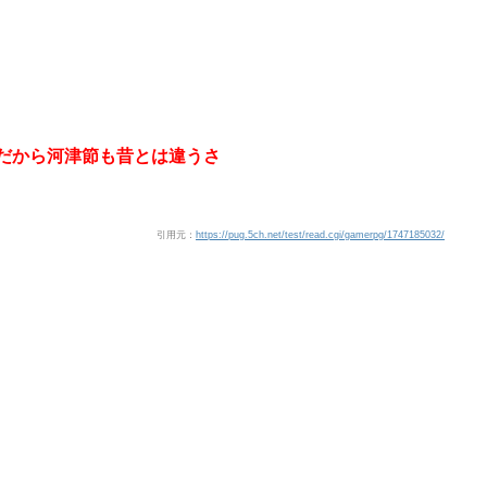
んだから河津節も昔とは違うさ
引用元：
https://pug.5ch.net/test/read.cgi/gamerpg/1747185032/