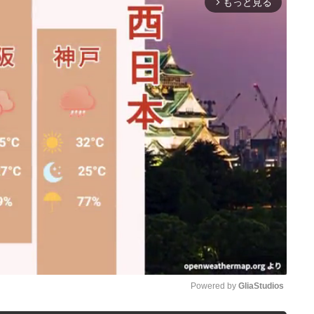
もっと見る
arrow_forward_ios
Powered by 
GliaStudios