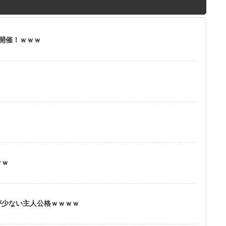
M
u
t
」開催！ｗｗｗ
e
？
ｗｗ
が少ない主人公格ｗｗｗｗ