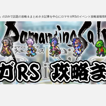
ス』の2chで話題の攻略＆まとめネタ記事を中心にロマサガRSのイベント攻略速報情