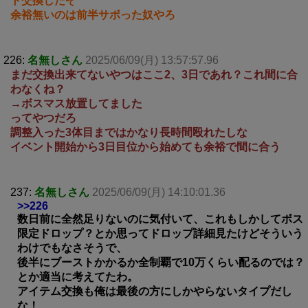
ト交換したぞ
余裕無いのは前半サボった奴やろ
226:
名無しさん
2025/06/09(月) 13:57:57.96
まだ交換出来てないやつはここ2、3日であれ？これ間に合
わなくね？
→ボスマス放置してました
ってやつだろ
調整入った3体目まではかなり長時間殴れたしな
イベント開始から3日目位から始めても余裕で間に合う
237:
名無しさん
2025/06/09(月) 14:10:01.36
>>226
数日前に全然足りないのに気付いて、これもしかしてボス
限定ドロップ？とか思ってドロップ詳細見たけどそういう
わけでもなさそうで、
後半にブーストかかるか全制覇で10万くらい配るのでは？
とか適当に考えてたわ。
アイテム交換も俺は最後の方にしかやらないタイプだし
な！