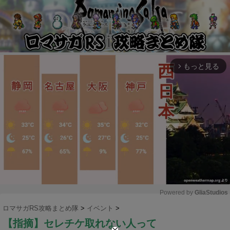
もっと見る
arrow_forward_ios
Powered by 
GliaStudios
ロマサガRS攻略まとめ隊
>
イベント
>
M
【指摘】セレチケ取れない人って
u