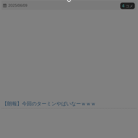
t
4
2025/06/09
コメ
e
【朗報】今回のターミンやばいなーｗｗｗ