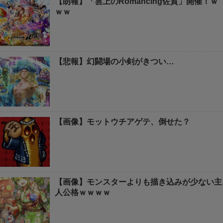
【朗報】「雲上のRomancing佐賀」開催！ｗ
ｗｗ
【悲報】幻闘場の小剣がきつい…
【画像】モットウチアゲテ、倒せた？
【画像】モンスターよりも描き込みが少ない主
人公格ｗｗｗｗ