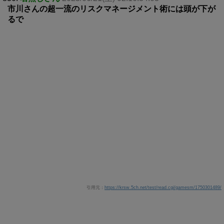
市川さんの超一流のリスクマネージメント術には頭が下が
るで
引用元：
https://krsw.5ch.net/test/read.cgi/gamesm/1750301489/