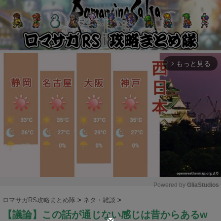
もっと見る
arrow_forward_ios
Powered by 
GliaStudios
ロマサガRS攻略まとめ隊
>
ネタ・雑談
>
M
【議論】この話が通じない感じは昔からあるw
u