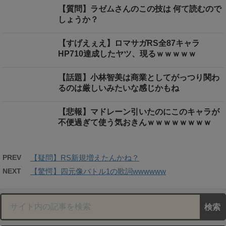
【質問】ラゼムさんのこの技は 何て読むので
しょうか？
【すげえぇえ】ロマサガRS全87キャラ
HP710達成したヤツ、現るｗｗｗｗｗ
【話題】小林智美は商業としてがっつり関わ
るのは厳しいみたいな感じかもね
【悲報】マドレーン引いたのにこのキャラが
不便過ぎて使う気おきんｗｗｗｗｗｗｗｗ
PREV
【疑問】RS新規増えたんかね？
NEXT
【驚愕】四元像バトル1の歌詞wwwwww