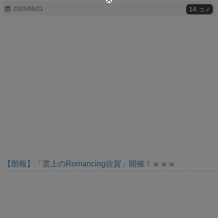
t
14
2025/06/21
コメ
e
【朗報】「雲上のRomancing佐賀」開催！ｗｗｗ