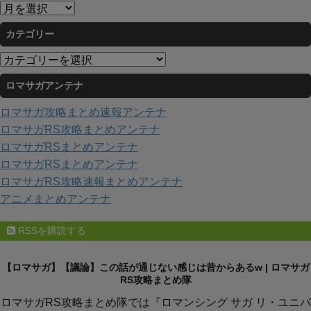
ア
ー
カテゴリー
カ
イ
カ
ブ
テ
ロマサガアンテナ
ゴ
リ
ロマサガ攻略まとめ速報アンテナ
ー
ロマサガRS攻略まとめアンテナ
ロマサガRSまとめアンテナ
ロマサガRSまとめアンテナ
ロマサガRS攻略速報まとめアンテナ
アニメまとめアンテナ
RSSを購読する
【ロマサガ】【議論】この話が通じない感じは昔からあるw | ロマサガ
RS攻略まとめ隊
ロマサガRS攻略まとめ隊では『ロマンシング サガ リ・ユニバ