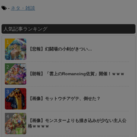
-
ネタ・雑談
人気記事ランキング
【悲報】幻闘場の小剣がきつい…
【朗報】「雲上のRomancing佐賀」開催！ｗｗｗ
【画像】モットウチアゲテ、倒せた？
【画像】モンスターよりも描き込みが少ない主人公
格ｗｗｗｗ