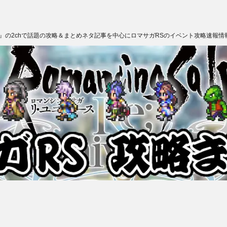
ス』の2chで話題の攻略＆まとめネタ記事を中心にロマサガRSのイベント攻略速報情