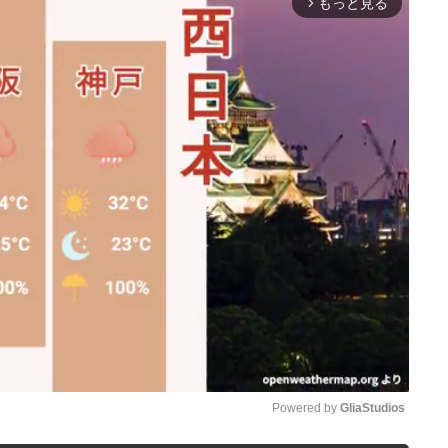
もっと見る
arrow_forward_ios
Powered by 
GliaStudios