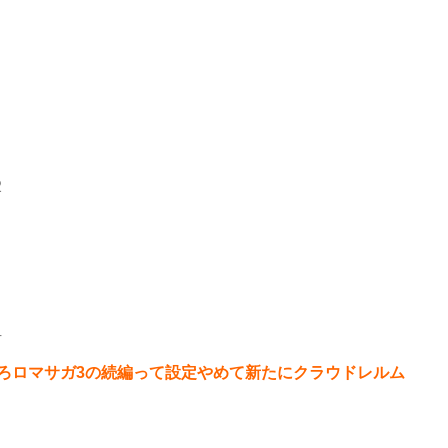
2
4
ろロマサガ3の続編って設定やめて新たにクラウドレルム