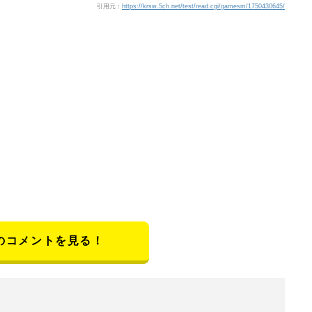
引用元：
https://krsw.5ch.net/test/read.cgi/gamesm/1750430645/
のコメントを見る！