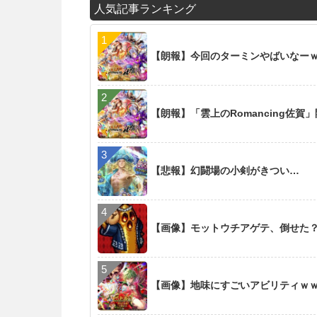
人気記事ランキング
【朗報】今回のターミンやばいなー
【朗報】「雲上のRomancing佐賀
【悲報】幻闘場の小剣がきつい…
【画像】モットウチアゲテ、倒せた
【画像】地味にすごいアビリティｗ