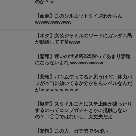
のか？ｗ
【画像】このシルエットクイズわからん
wwwwwwwwww
【ネタ】女装ジャミルのワードにガンダム民
が動揺してて草www
【悲報】迷いの世界塔225階ってあまり話題
にならないよな wwwwwwwww
【悲報】バウム使ってると思うけど、体力バ
フが本当に効いてるか分からんレベルなんだ
がｗｗｗｗｗｗｗｗ
【疑問】スタイルごとにステ上限が違ったり
するのってコンプガチャとかに抵触しない
の？⇒〇〇ではないし、大丈夫だよ
【驚愕】この人、ガチ勢でやばい