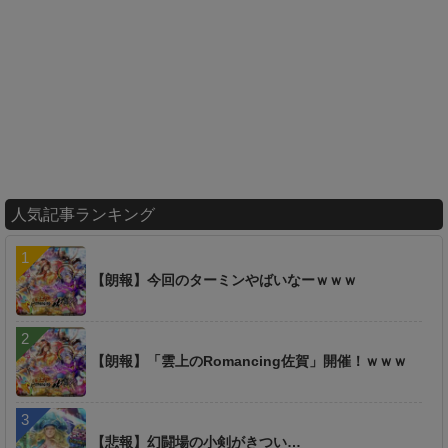
人気記事ランキング
【朗報】今回のターミンやばいなーｗｗｗ
【朗報】「雲上のRomancing佐賀」開催！ｗｗｗ
【悲報】幻闘場の小剣がきつい…