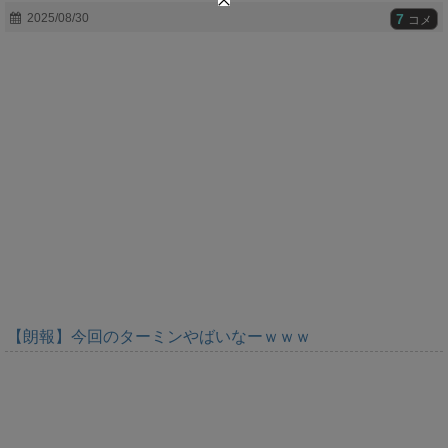
t
7
2025/08/30
コメ
e
【朗報】今回のターミンやばいなーｗｗｗ