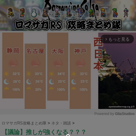
もっと見る
arrow_forward_ios
Powered by 
GliaStudios
ロマサガRS攻略まとめ隊
>
ネタ・雑談
>
M
【議論】推しが強くなる？？？
u