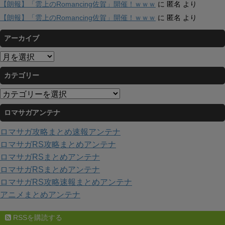
【朗報】「雲上のRomancing佐賀」開催！ｗｗｗ
に
匿名
より
【朗報】「雲上のRomancing佐賀」開催！ｗｗｗ
に
匿名
より
アーカイブ
ア
ー
カテゴリー
カ
イ
カ
ブ
テ
ロマサガアンテナ
ゴ
リ
ロマサガ攻略まとめ速報アンテナ
ー
ロマサガRS攻略まとめアンテナ
ロマサガRSまとめアンテナ
ロマサガRSまとめアンテナ
ロマサガRS攻略速報まとめアンテナ
アニメまとめアンテナ
RSSを購読する