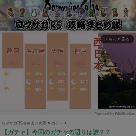
もっと見る
arrow_forward_ios
Powered by 
GliaStudios
ロマサガRS攻略まとめ隊
>
ガチャ
>
M
【ガチャ】今回のガチャの辺りは誰？？
u