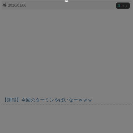
t
4
2026/01/08
コメ
e
【朗報】今回のターミンやばいなーｗｗｗ