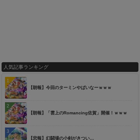
人気記事ランキング
【朗報】今回のターミンやばいなーｗｗｗ
【朗報】「雲上のRomancing佐賀」開催！ｗｗｗ
【悲報】幻闘場の小剣がきつい…