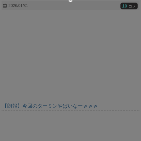
t
10
2026/01/31
コメ
e
【朗報】今回のターミンやばいなーｗｗｗ