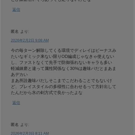
返信
匿名
より:
2026年2月2日 9:08 AM
今の毎ターン解除してくる環境でディレイはビーナスみ
たいなギミック来ない限りOD編成じゃなきゃ使えない
し、ファストなくて先手で防御張れないキャラも多い
軽減錬磨と違って属性関係なく30%は趣味パだとまあま
あデカい
まあ所詮趣味パだしそこまでこだわることでもないけ
ど、プレイスタイルの多様性に合わせるって方針出して
たんだから氷の剣方式で良かったよな
返信
匿名
より:
2026年2月3日 8:11 AM