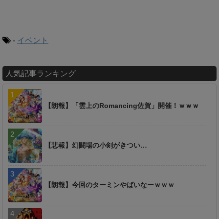
-
イベント
人気記事ランキング
【朗報】「雲上のRomancing佐賀」開催！ｗｗｗ
【悲報】幻闘場の小剣がきつい…
【朗報】今回のターミンやばいなーｗｗｗ