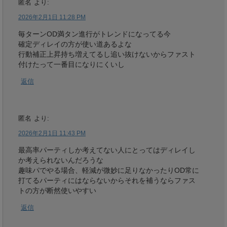
匿名
より:
2026年2月1日 11:28 PM
毎ターンOD満タン進行がトレンドになってる今
確定ディレイの方が使い道あるよな
行動補正上昇持ち増えてるし追い抜けないからファスト
付けたって一番目になりにくいし
返信
匿名
より:
2026年2月1日 11:43 PM
最高率パーティしか考えてない人にとってはディレイし
か考えられないんだろうな
趣味パでやる場合、軽減が微妙に足りなかったりOD常に
打てるパーティにはならないからそれを補うならファス
トの方が断然使いやすい
返信