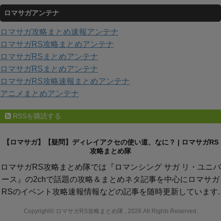
テ
ロマサガアンテナ
ゴ
リ
ロマサガ攻略まとめ速報アンテナ
ー
ロマサガRS攻略まとめアンテナ
ロマサガRSまとめアンテナ
ロマサガRSまとめアンテナ
ロマサガRS攻略速報まとめアンテナ
アニメまとめアンテナ
RSSを購読する
【ロマサガ】【疑問】ディレイアクセの使い道、なに？ | ロマサガRS
攻略まとめ隊
ロマサガRS攻略まとめ隊では『ロマンシング サガ リ・ユニバ
ース』の2chで話題の攻略＆まとめネタ記事を中心にロマサガ
RSのイベント攻略速報情報などの記事を随時更新しています.
Copyright© ロマサガRS攻略まとめ隊 , 2026 All Rights Reserved.