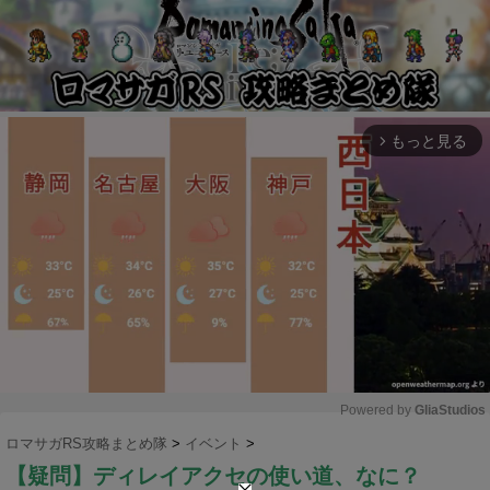
もっと見る
arrow_forward_ios
Powered by 
GliaStudios
ロマサガRS攻略まとめ隊
>
イベント
>
M
【疑問】ディレイアクセの使い道、なに？
u