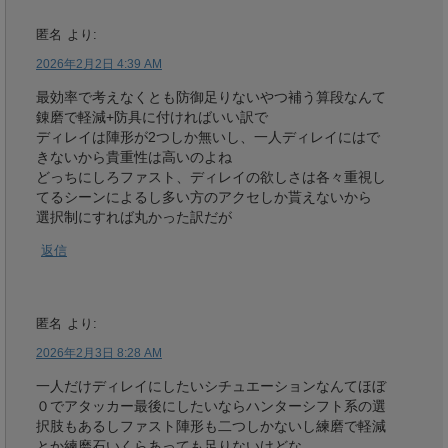
匿名
より:
2026年2月2日 4:39 AM
最効率で考えなくとも防御足りないやつ補う算段なんて
錬磨で軽減+防具に付ければいい訳で
ディレイは陣形が2つしか無いし、一人ディレイにはで
きないから貴重性は高いのよね
どっちにしろファスト、ディレイの欲しさは各々重視し
てるシーンによるし多い方のアクセしか貰えないから
選択制にすれば丸かった訳だが
返信
匿名
より:
2026年2月3日 8:28 AM
一人だけディレイにしたいシチュエーションなんてほぼ
０でアタッカー最後にしたいならハンターシフト系の選
択肢もあるしファスト陣形も二つしかないし練磨で軽減
とか練磨石いくらあっても足りないけどな