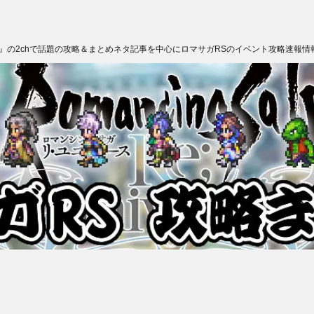
ス』の2chで話題の攻略＆まとめネタ記事を中心にロマサガRSのイベント攻略速報情