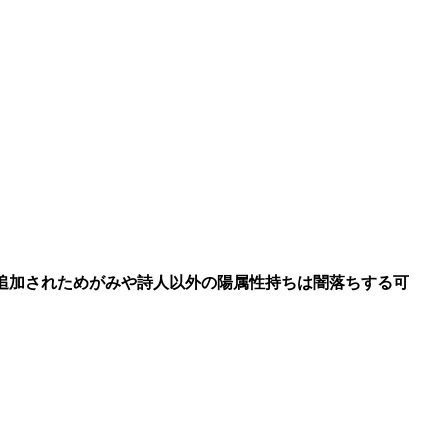
追加されためがみや詩人以外の陽属性持ちは闇落ちする可