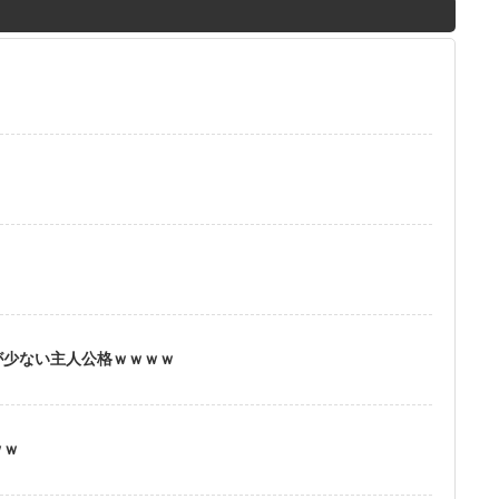
M
u
t
e
？
が少ない主人公格ｗｗｗｗ
ｗｗ