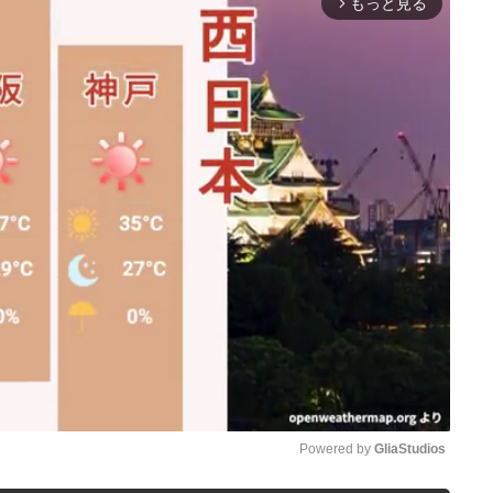
もっと見る
arrow_forward_ios
Powered by 
GliaStudios