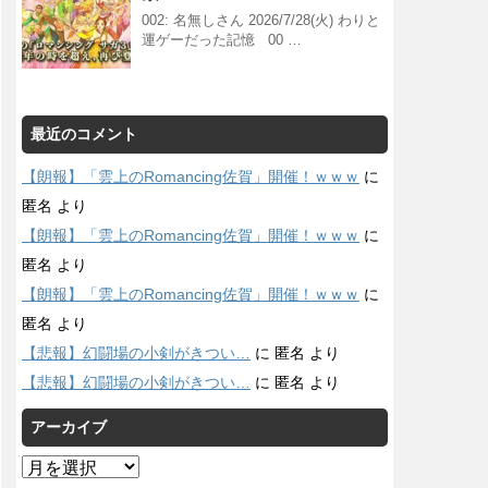
002: 名無しさん 2026/7/28(火) わりと
運ゲーだった記憶 00 …
最近のコメント
【朗報】「雲上のRomancing佐賀」開催！ｗｗｗ
に
匿名
より
【朗報】「雲上のRomancing佐賀」開催！ｗｗｗ
に
匿名
より
【朗報】「雲上のRomancing佐賀」開催！ｗｗｗ
に
匿名
より
【悲報】幻闘場の小剣がきつい…
に
匿名
より
【悲報】幻闘場の小剣がきつい…
に
匿名
より
アーカイブ
ア
ー