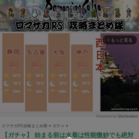
もっと見る
arrow_forward_ios
Powered by 
GliaStudios
ロマサガRS攻略まとめ隊
>
ガチャ
>
M
【ガチャ】 始まる前は水着は性能微妙でも絶対
u