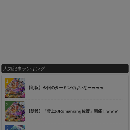
人気記事ランキング
【朗報】今回のターミンやばいなーｗｗｗ
【朗報】「雲上のRomancing佐賀」開催！ｗｗｗ