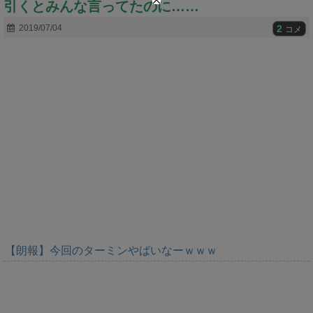
引くとみんな言ってたのに……
t
e
2
2019/07/04
コメ
【朗報】今回のターミンやばいなーｗｗｗ