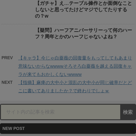
【ガチャ】え…テーブル操作とか面倒なこと
しないと思ってたけどマジでしてたりする
の？w
【疑問】ハーフアニバーサリーって何のハー
フ？周年とかのハーフじゃないよね？
PREV
【キャラ】今じゃ白薔薇の回復量をもってしてもあまり
意味ないからなwwwwそろそろ白薔薇を越える回復キャ
ラが来てもおかしくないwwww
NEXT
【指摘】麻痺の大中小と混乱の大中小が同じ確率だとど
こに書いてありましたか？で終わりでしょｗ
NEW POST