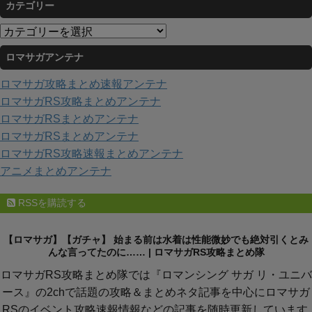
カテゴリー
カ
イ
カ
ブ
テ
ロマサガアンテナ
ゴ
リ
ロマサガ攻略まとめ速報アンテナ
ー
ロマサガRS攻略まとめアンテナ
ロマサガRSまとめアンテナ
ロマサガRSまとめアンテナ
ロマサガRS攻略速報まとめアンテナ
アニメまとめアンテナ
RSSを購読する
【ロマサガ】【ガチャ】 始まる前は水着は性能微妙でも絶対引くとみ
んな言ってたのに…… | ロマサガRS攻略まとめ隊
ロマサガRS攻略まとめ隊では『ロマンシング サガ リ・ユニバ
ース』の2chで話題の攻略＆まとめネタ記事を中心にロマサガ
RSのイベント攻略速報情報などの記事を随時更新しています.