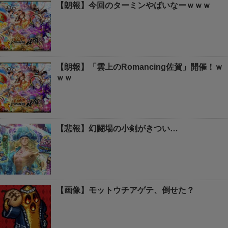
【朗報】今回のターミンやばいなーｗｗｗ
【朗報】「雲上のRomancing佐賀」開催！ｗ
ｗｗ
【悲報】幻闘場の小剣がきつい…
【画像】モットウチアゲテ、倒せた？