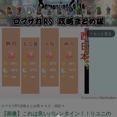
もっと見る
arrow_forward_ios
Powered by 
GliaStudios
ロマサガRS攻略まとめ隊
>
ネタ・雑談
>
M
【画像】これは良いバレンタイン！！リユニの
u