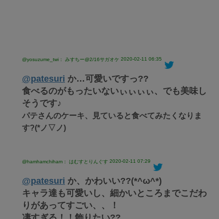
2020-02-11 06:35
@yosuzume_twi： みすちー@2/16サガオケ
@patesuri
か…可愛いですっ??
食べるのがもったいないぃぃぃぃ、でも美味し
そうです♪
パテさんのケーキ、見ていると食べてみたくなりま
す?(*ノ▽ノ)
2020-02-11 07:29
@hamhamchiham： はむすとりんぐす
@patesuri
か、かわいい??(*^ω^*)
キャラ達も可愛いし、細かいところまでこだわ
りがあってすごい、、！
凄すぎる！！飾りたい??