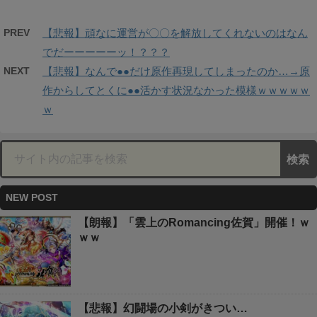
PREV
【悲報】頑なに運営が〇〇を解放してくれないのはなん
でだーーーーーッ！？？？
NEXT
【悲報】なんで●●だけ原作再現してしまったのか…→原
作からしてとくに●●活かす状況なかった模様ｗｗｗｗｗ
ｗ
NEW POST
【朗報】「雲上のRomancing佐賀」開催！ｗ
ｗｗ
【悲報】幻闘場の小剣がきつい…