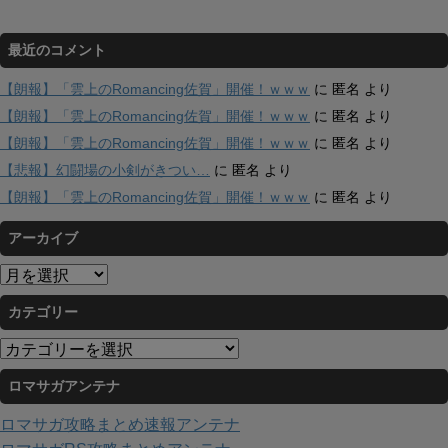
最近のコメント
【朗報】「雲上のRomancing佐賀」開催！ｗｗｗ
に
匿名
より
【朗報】「雲上のRomancing佐賀」開催！ｗｗｗ
に
匿名
より
【朗報】「雲上のRomancing佐賀」開催！ｗｗｗ
に
匿名
より
【悲報】幻闘場の小剣がきつい…
に
匿名
より
【朗報】「雲上のRomancing佐賀」開催！ｗｗｗ
に
匿名
より
アーカイブ
ア
ー
カテゴリー
カ
イ
カ
ブ
テ
ロマサガアンテナ
ゴ
リ
ロマサガ攻略まとめ速報アンテナ
ー