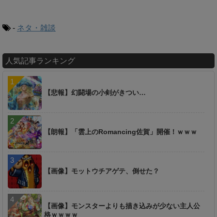
-
ネタ・雑談
人気記事ランキング
【悲報】幻闘場の小剣がきつい…
【朗報】「雲上のRomancing佐賀」開催！ｗｗｗ
【画像】モットウチアゲテ、倒せた？
【画像】モンスターよりも描き込みが少ない主人公
格ｗｗｗｗ