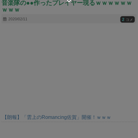
音楽隊の●●作ったプレイヤー現るｗｗｗｗｗｗ
t
e
ｗｗｗ
2
2020/02/11
コメ
【朗報】「雲上のRomancing佐賀」開催！ｗｗｗ