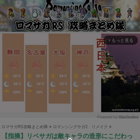
もっと見る
arrow_forward_ios
Powered by 
GliaStudios
ロマサガRS攻略まとめ隊
>
ロマンシングサガ2 リメイク
>
M
【指摘】リベサガは敵キャラの造形にこだわっ
u