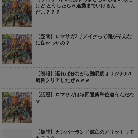
けど どうしたら５連携までいけるん
だ…？？？
【疑問】ロマサガ2リメイクって何がそんな
に良かったの？
【朗報】遅ればせながら難易度オリジナル1
周目クリアしたぜｗｗｗ
【話題】ロマサガは毎回通貨単位違うんだな
ｗ
【疑問】カンバーランド滅亡のメリットって