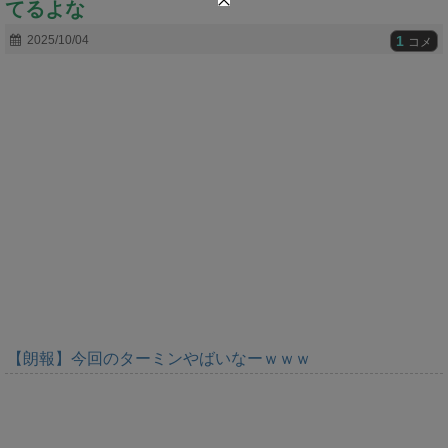
てるよな
t
e
1
2025/10/04
コメ
【朗報】今回のターミンやばいなーｗｗｗ