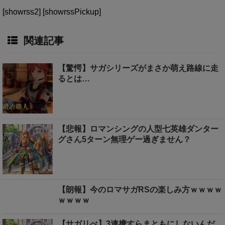
[showrss2] [showrssPickup]
関連記事
【驚愕】サガシリーズがまさか萌え路線に走
るとは…
【悲報】ロマンシングの人型七英雄ダンター
グさん5ターン無理ゲー過ぎません？
【朗報】今のロマサガRSの楽しみ方ｗｗｗｗ
ｗｗｗｗ
【サガリべ】3連携すらまともにしないんだ