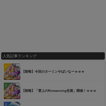
人気記事ランキング
【朗報】今回のターミンやばいなーｗｗｗ
【朗報】「雲上のRomancing佐賀」開催！ｗｗｗ