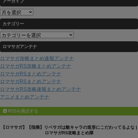
アーカイブ
ア
ー
カテゴリー
カ
イ
カ
ブ
テ
ロマサガアンテナ
ゴ
リ
ロマサガ攻略まとめ速報アンテナ
ー
ロマサガRS攻略まとめアンテナ
ロマサガRSまとめアンテナ
ロマサガRSまとめアンテナ
ロマサガRS攻略速報まとめアンテナ
アニメまとめアンテナ
RSSを購読する
【ロマサガ】【指摘】リベサガは敵キャラの造形にこだわってるよな |
ロマサガRS攻略まとめ隊