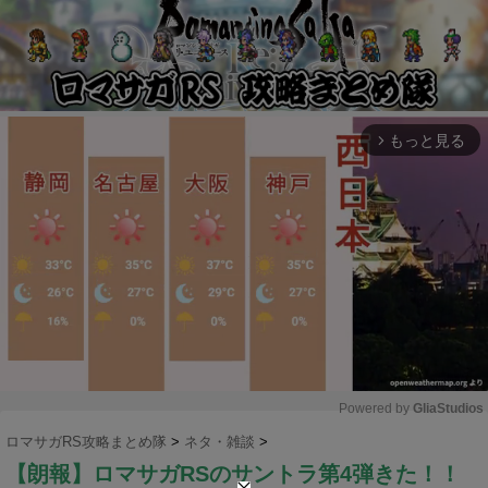
もっと見る
arrow_forward_ios
Powered by 
GliaStudios
ロマサガRS攻略まとめ隊
>
ネタ・雑談
>
M
【朗報】ロマサガRSのサントラ第4弾きた！！
u