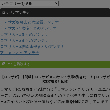
イ
カ
ブ
テ
ロマサガアンテナ
ゴ
リ
ロマサガ攻略まとめ速報アンテナ
ー
ロマサガRS攻略まとめアンテナ
ロマサガRSまとめアンテナ
ロマサガRSまとめアンテナ
ロマサガRS攻略速報まとめアンテナ
アニメまとめアンテナ
RSSを購読する
【ロマサガ】【朗報】ロマサガRSのサントラ第4弾きた！！ | ロマサガ
RS攻略まとめ隊
ロマサガRS攻略まとめ隊では『ロマンシング サガ リ・ユニバ
ース』の2chで話題の攻略＆まとめネタ記事を中心にロマサガ
RSのイベント攻略速報情報などの記事を随時更新しています.