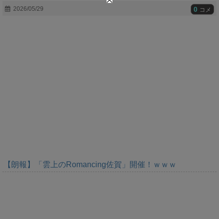
t
0
2026/05/29
コメ
e
【朗報】「雲上のRomancing佐賀」開催！ｗｗｗ